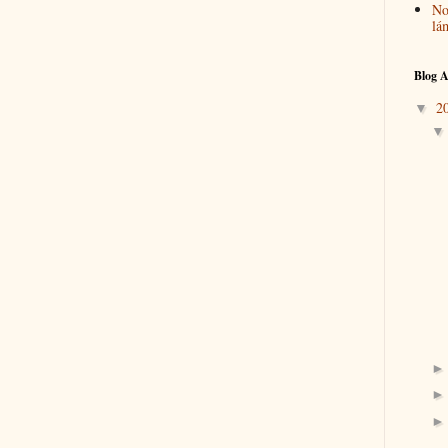
No
lá
Blog A
2
▼