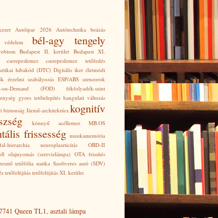
kezet
Autóipar 2026
Autótechnika
beázás
bél-agy tengely
i védelem
robiom
Budapest II. kerület
Budapest XI.
cserepeslemez
cserepeslemez tetőfedés
sztikai hibakód (DTC)
Digitális iker
életmódi
ők
érzelmi szabályozás
ESP/ABS szenzorok
re-on-Demand (FOD)
fékfolyadék-szint
kenység
gyors tetőtelepítés
hangulati változás
kognitív
i biztonság
Jármű-architektúra
szség
könnyű acéllemez
MB.OS
tális frissesség
munkamemória
al-hierarchia
neuroplaszticitás
OBD-II
ll
olajnyomás (szervizlámpa)
OTA frissítés
resztő tetőfólia
statika
Szoftveres autó (SDV)
és
tetőfelújítás
tetőfelújítás XI. kerület
7741 Queen TL1, asztali lámpa