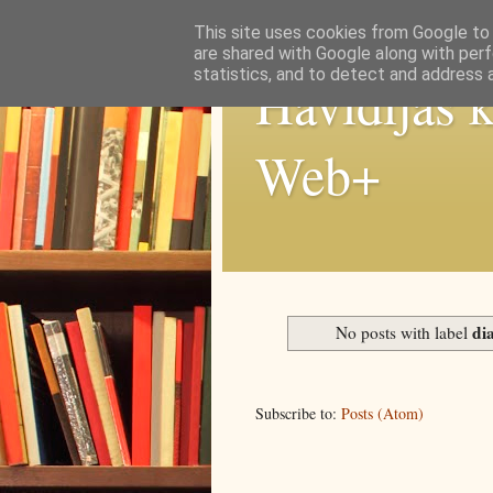
This site uses cookies from Google to d
are shared with Google along with perf
statistics, and to detect and address 
Havidíjas 
Web+
di
No posts with label
Subscribe to:
Posts (Atom)