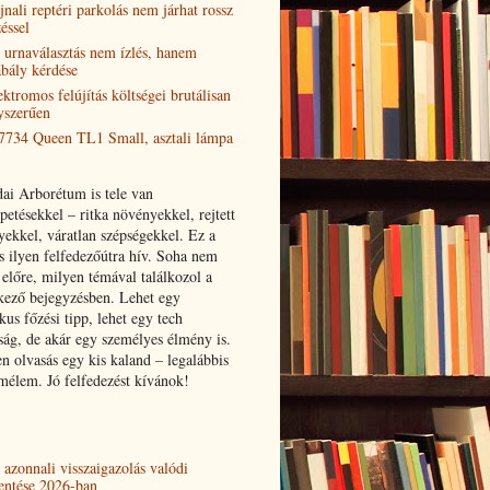
jnali reptéri parkolás nem járhat rossz
éssel
 urnaválasztás nem ízlés, hanem
abály kérdése
ektromos felújítás költségei brutálisan
yszerűen
7734 Queen TL1 Small, asztali lámpa
ai Arborétum is tele van
etésekkel – ritka növényekkel, rejtett
yekkel, váratlan szépségekkel. Ez a
is ilyen felfedezőútra hív. Soha nem
 előre, milyen témával találkozol a
kező bejegyzésben. Lehet egy
kus főzési tipp, lehet egy tech
ság, de akár egy személyes élmény is.
n olvasás egy kis kaland – legalábbis
emélem. Jó felfedezést kívánok!
 azonnali visszaigazolás valódi
lentése 2026-ban