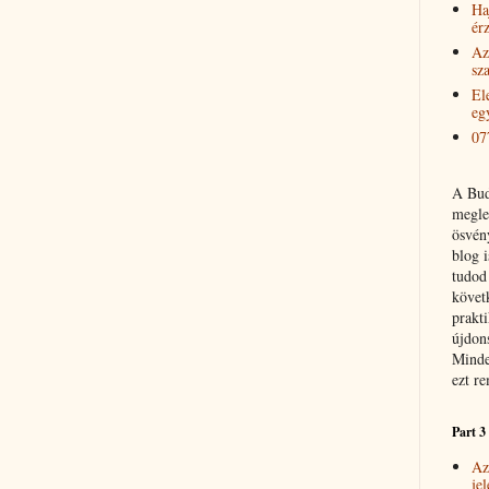
Ha
érz
Az
sz
El
eg
07
A Bud
meglep
ösvén
blog 
tudod
követ
prakti
újdon
Minde
ezt r
Part 3
Az
je