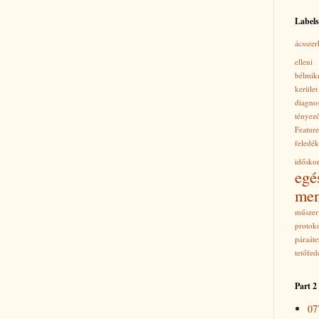
Labels
ácsszer
ellen
bélmik
kerület
diagno
tényez
Featu
feledé
időskor
egé
men
műszerf
protoko
páraáte
tetőfed
Part 2
07