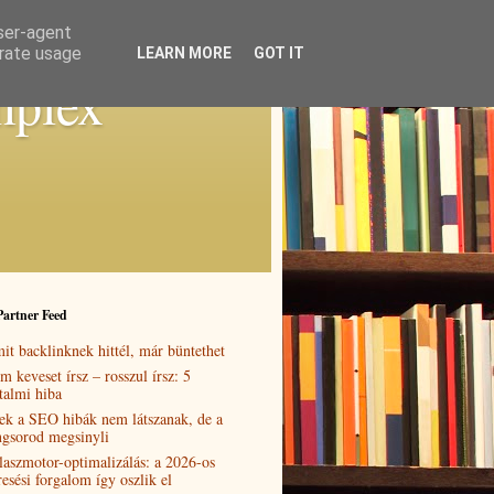
user-agent
erate usage
LEARN MORE
GOT IT
mplex
Partner Feed
it backlinknek hittél, már büntethet
m keveset írsz – rosszul írsz: 5
rtalmi hiba
ek a SEO hibák nem látszanak, de a
ngsorod megsinyli
laszmotor-optimalizálás: a 2026-os
resési forgalom így oszlik el