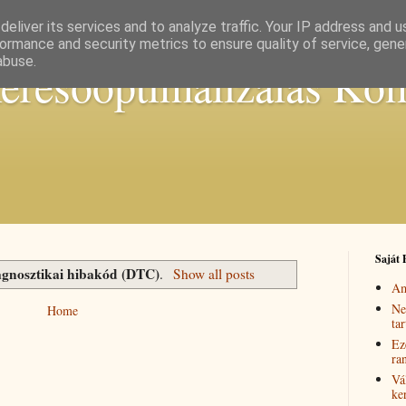
eliver its services and to analyze traffic. Your IP address and 
ormance and security metrics to ensure quality of service, gen
abuse.
keresőoptimalizálás Ko
Saját 
agnosztikai hibakód (DTC)
.
Show all posts
Am
Ne
Home
ta
Ez
ra
Vá
ke