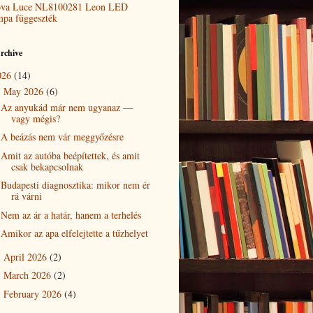
va Luce NL8100281 Leon LED
mpa függeszték
rchive
026
(14)
May 2026
(6)
▼
Az anyukád már nem ugyanaz —
vagy mégis?
A beázás nem vár meggyőzésre
Amit az autóba beépítettek, és amit
csak bekapcsolnak
Budapesti diagnosztika: mikor nem ér
rá várni
Nem az ár a határ, hanem a terhelés
Amikor az apa elfelejtette a tűzhelyet
April 2026
(2)
►
March 2026
(2)
►
February 2026
(4)
►