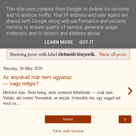
This site uses cookies from Google to deliver its services
Havidíjas keresőoptimalizálás
and to analyze traffic. Your IP address and user-agent are
shared with Google along with performance and security
metrics to ensure quality of service, generate usage
Komplex Web+
statistics, and to detect and address abuse.
LEARN MORE
GOT IT
életmódi tényezők
Showing posts with label
.
Show all posts
Tuesday, 26 May 2026
Az anyukád már nem ugyanaz
›
— vagy mégis?
Hirtelen más. Nem beteg, nem szomorú feltétlenül — csak más.
Valaki, aki ismeri Veronikát, az anyját, évtizedek óta, egy reggel azt
veszi és...
›
Home
View web version