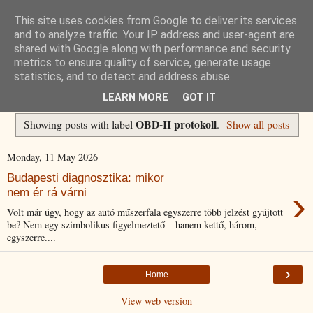
This site uses cookies from Google to deliver its services
Havidíjas keresőoptimalizálás
and to analyze traffic. Your IP address and user-agent are
shared with Google along with performance and security
metrics to ensure quality of service, generate usage
Komplex Web+
statistics, and to detect and address abuse.
LEARN MORE
GOT IT
OBD-II protokoll
Showing posts with label
.
Show all posts
Monday, 11 May 2026
Budapesti diagnosztika: mikor
›
nem ér rá várni
Volt már úgy, hogy az autó műszerfala egyszerre több jelzést gyújtott
be? Nem egy szimbolikus figyelmeztető – hanem kettő, három,
egyszerre....
›
Home
View web version