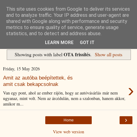
This site uses cookies from Google to deliver its services
Havidíjas keresőoptimalizálás
and to analyze traffic. Your IP address and user-agent are
shared with Google along with performance and security
metrics to ensure quality of service, generate usage
Komplex Web+
statistics, and to detect and address abuse.
LEARN MORE
GOT IT
OTA frissítés
Showing posts with label
.
Show all posts
Friday, 15 May 2026
Amit az autóba beépítettek, és
›
amit csak bekapcsolnak
Van egy pont, ahol az ember rájön, hogy az autóvásárlás már nem
ugyanaz, mint volt. Nem az árcédulán, nem a szalonban, hanem akkor,
amikor m...
›
Home
View web version