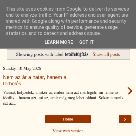
This site uses cookies from Google to deliver its services
Havidíjas keresőoptimalizálás
and to analyze traffic. Your IP address and user-agent are
shared with Google along with performance and security
metrics to ensure quality of service, generate usage
Komplex Web+
statistics, and to detect and address abuse.
LEARN MORE
GOT IT
tetőfelújítás
Showing posts with label
.
Show all posts
Sunday, 10 May 2026
Nem az ár a határ, hanem a
›
terhelés
Vannak helyzetek, amikor az ember nem azt mérlegeli, mi lenne az
ideális – hanem azt, mi az, amit még meg lehet oldani. Sokan ismerik
ezt az...
›
Home
View web version