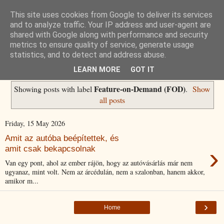
This site uses cookies from Google to deliver its services
Havidíjas keresőoptimalizálás
and to analyze traffic. Your IP address and user-agent are
shared with Google along with performance and security
metrics to ensure quality of service, generate usage
Komplex Web+
statistics, and to detect and address abuse.
LEARN MORE
GOT IT
Feature-on-Demand (FOD)
Showing posts with label
.
Show
all posts
Friday, 15 May 2026
Amit az autóba beépítettek, és
›
amit csak bekapcsolnak
Van egy pont, ahol az ember rájön, hogy az autóvásárlás már nem
ugyanaz, mint volt. Nem az árcédulán, nem a szalonban, hanem akkor,
amikor m...
›
Home