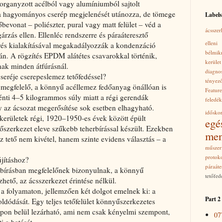
organyzott acélból vagy alumíniumból sajtolt
a hagyományos cserép megjelenését utánozza, de tömege
Labels
evonat – poliészter, pural vagy matt felület – véd a
ácsszer
árzás ellen. Ellenléc rendszerre és páraáteresztő
ellen
égrés kialakításával megakadályozzák a kondenzáció
bélmik
án. A rögzítés EPDM alátétes csavarokkal történik,
kerület
nak minden átfúrásnál.
diagno
cseréje cserepeslemez tetőfedéssel?
tényez
a megfelelő, a könnyű acéllemez fedőanyag önállóan is
Featu
nti 4–5 kilogrammos súly miatt a régi gerendák
feledé
y az ácsozat megerősítése sok esetben elhagyható.
időskor
 kerületek régi, 1920–1950-es évek között épült
egé
tőszerkezet eleve szűkebb teherbírással készült. Ezekben
men
 tető nem kivétel, hanem szinte evidens választás – a
műszerf
protoko
újításhoz?
páraáte
erbírásban megfelelőnek bizonyulnak, a könnyű
tetőfed
zhető, az ácsszerkezet érintése nélkül.
 folyamaton, jellemzően két dolgot emelnek ki: a
Part 2
oldódását. Egy teljes tetőfelület könnyűszerkezetes
apon belül lezárható, ami nem csak kényelmi szempont,
07