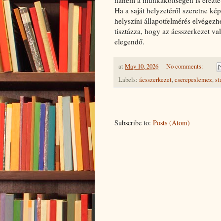
hanem a munkaköltségen is érezteti
Ha a saját helyzetéről szeretne ké
helyszíni állapotfelmérés elvégezhe
tisztázza, hogy az ácsszerkezet va
elegendő.
at
May 10, 2026
No comments:
Labels:
ácsszerkezet
,
cserepeslemez
,
st
Subscribe to:
Posts (Atom)