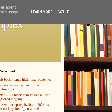
user-agent
erate usage
LEARN MORE
GOT IT
mplex
Partner Feed
it backlinknek hittél, már büntethet
m keveset írsz – rosszul írsz: 5
rtalmi hiba
ek a SEO hibák nem látszanak, de a
ngsorod megsinyli
laszmotor-optimalizálás: a 2026-os
resési forgalom így oszlik el