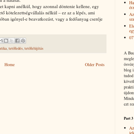
 a hatását.
Ha
pet kapni anélkül, hogy azonnal döntenie kellene, egy
érz
tő kötelezettségvállalás nélkül – ez az a lépés, ami
Az
lóban igényel-e beavatkozást, vagy a fedőanyag cseréje
sz
El
eg
07
atika
,
tetőfedés
,
tetőfelújítás
A Bud
meglep
ösvén
Home
Older Posts
blog 
tudod
követ
prakti
újdon
Minde
ezt r
Part 3
Az
je