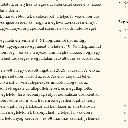
No
utatott, amelyhez az egész ácsszerkezet cseréje is hozzá
lá
ni a döntés.
kimarad ebből a kalkulációból: a teljes fa-váz elbontása
Blog A
. Az igazi kérdés az, hogy a meglévő szerkezet mennyit
 a hagyományos anyagokkal szemben valódi különbséget
2
▼
s négyzetméterenként 4–5 kilogrammot nyom. Egy
ett agyagcserép ugyanezt a felületet 40–50 kilogrammal
ülönbség – ez az a tényező, ami meghatározza, hogy egy
ületnél szükséges-e egyáltalán beavatkozni az ácsozatba,
n vett át egy örökölt ingatlant 2026 tavaszán. A tető az
 gerendákon látszott az idő. Az első árajánlat teljes
hallva sokan visszalépnek, és inkább halogatják az
nt elvégezte az állapotfelmérést, és megállapította,
megfelelő, ha a fedőanyag súlyát radikálisan csökkentik.
 kompromisszum volt, hanem az egyetlen logikus irány.
ési logika segít. Először azt kell kizárni, ami biztosan
után megfelelőnek bizonyulnak, a teljes fa-váz csere
 a fedőanyag kérdése – és ott már más számok jelennek