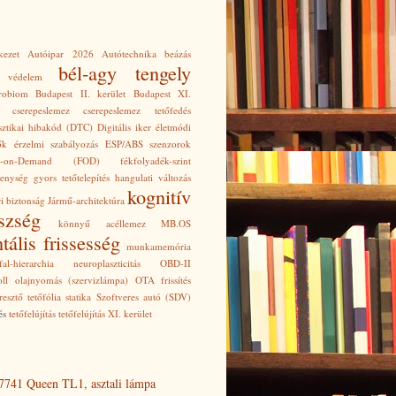
kezet
Autóipar 2026
Autótechnika
beázás
bél-agy tengely
i védelem
robiom
Budapest II. kerület
Budapest XI.
cserepeslemez
cserepeslemez tetőfedés
sztikai hibakód (DTC)
Digitális iker
életmódi
ők
érzelmi szabályozás
ESP/ABS szenzorok
re-on-Demand (FOD)
fékfolyadék-szint
kenység
gyors tetőtelepítés
hangulati változás
kognitív
i biztonság
Jármű-architektúra
szség
könnyű acéllemez
MB.OS
tális frissesség
munkamemória
al-hierarchia
neuroplaszticitás
OBD-II
ll
olajnyomás (szervizlámpa)
OTA frissítés
resztő tetőfólia
statika
Szoftveres autó (SDV)
és
tetőfelújítás
tetőfelújítás XI. kerület
7741 Queen TL1, asztali lámpa