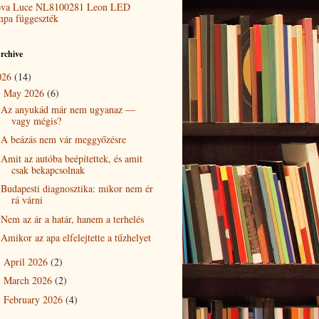
va Luce NL8100281 Leon LED
mpa függeszték
rchive
026
(14)
May 2026
(6)
▼
Az anyukád már nem ugyanaz —
vagy mégis?
A beázás nem vár meggyőzésre
Amit az autóba beépítettek, és amit
csak bekapcsolnak
Budapesti diagnosztika: mikor nem ér
rá várni
Nem az ár a határ, hanem a terhelés
Amikor az apa elfelejtette a tűzhelyet
April 2026
(2)
►
March 2026
(2)
►
February 2026
(4)
►