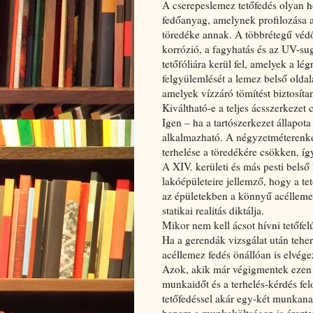
A cserepeslemez tetőfedés olyan h
fedőanyag, amelynek profilozása 
töredéke annak. A többrétegű védőb
korrózió, a fagyhatás és az UV-sug
tetőfóliára kerül fel, amelyek a l
felgyülemlését a lemez belső oldal
amelyek vízzáró tömítést biztosíta
Kiváltható-e a teljes ácsszerkezet 
Igen – ha a tartószerkezet állapot
alkalmazható. A négyzetméterenké
terhelése a töredékére csökken, íg
A XIV. kerületi és más pesti belső
lakóépületeire jellemző, hogy a te
az épületekben a könnyű acéllemez
statikai realitás diktálja.
Mikor nem kell ácsot hívni tetőfel
Ha a gerendák vizsgálat után teh
acéllemez fedés önállóan is elvége
Azok, akik már végigmentek ezen a
munkaidőt és a terhelés-kérdés fel
tetőfedéssel akár egy-két munkan