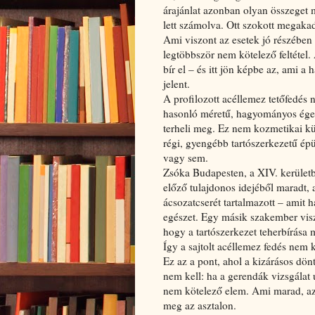
árajánlat azonban olyan összeget m
lett számolva. Ott szokott megakad
Ami viszont az esetek jó részében 
legtöbbször nem kötelező feltétel
bír el – és itt jön képbe az, ami
jelent.
A profilozott acéllemez tetőfedé
hasonló méretű, hagyományos éget
terheli meg. Ez nem kozmetikai k
régi, gyengébb tartószerkezetű ép
vagy sem.
Zsóka Budapesten, a XIV. kerületbe
előző tulajdonos idejéből maradt, a
ácsozatcserét tartalmazott – amit 
egészet. Egy másik szakember viszo
hogy a tartószerkezet teherbírása 
Így a sajtolt acéllemez fedés nem
Ez az a pont, ahol a kizárásos dönt
nem kell: ha a gerendák vizsgálat 
nem kötelező elem. Ami marad, az
meg az asztalon.