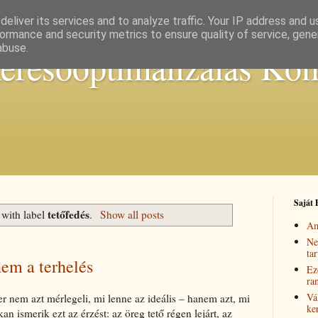
eliver its services and to analyze traffic. Your IP address and 
ormance and security metrics to ensure quality of service, gen
abuse.
keresőoptimalizálás Ko
Saját 
tetőfedés
 with label
.
Show all posts
Am
Ne
ta
nem a terhelés
Ez
ra
Vá
 nem azt mérlegeli, mi lenne az ideális – hanem azt, mi
ke
n ismerik ezt az érzést: az öreg tető régen lejárt, az