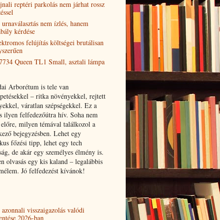
jnali reptéri parkolás nem járhat rossz
éssel
 urnaválasztás nem ízlés, hanem
abály kérdése
ektromos felújítás költségei brutálisan
yszerűen
7734 Queen TL1 Small, asztali lámpa
ai Arborétum is tele van
etésekkel – ritka növényekkel, rejtett
yekkel, váratlan szépségekkel. Ez a
is ilyen felfedezőútra hív. Soha nem
 előre, milyen témával találkozol a
kező bejegyzésben. Lehet egy
kus főzési tipp, lehet egy tech
ság, de akár egy személyes élmény is.
n olvasás egy kis kaland – legalábbis
emélem. Jó felfedezést kívánok!
 azonnali visszaigazolás valódi
lentése 2026-ban