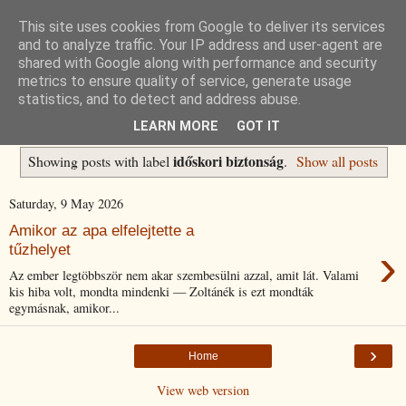
This site uses cookies from Google to deliver its services
Havidíjas keresőoptimalizálás
and to analyze traffic. Your IP address and user-agent are
shared with Google along with performance and security
metrics to ensure quality of service, generate usage
Komplex Web+
statistics, and to detect and address abuse.
LEARN MORE
GOT IT
időskori biztonság
Showing posts with label
.
Show all posts
Saturday, 9 May 2026
Amikor az apa elfelejtette a
›
tűzhelyet
Az ember legtöbbször nem akar szembesülni azzal, amit lát. Valami
kis hiba volt, mondta mindenki — Zoltánék is ezt mondták
egymásnak, amikor...
›
Home
View web version